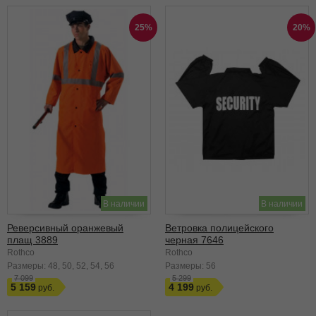
25%
20%
В наличии
В наличии
Реверсивный оранжевый
Ветровка полицейского
плащ 3889
черная 7646
Rothco
Rothco
Размеры:
48
50
52
54
56
Размеры:
56
7 099
5 299
5 159
4 199