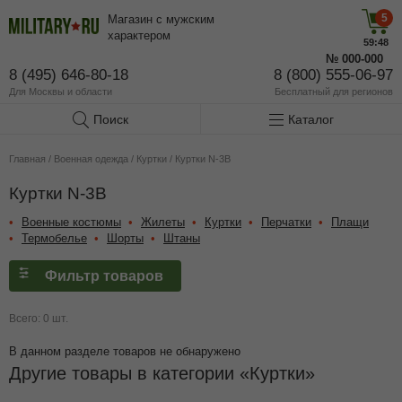
5
Магазин с мужским
характером
59:48
№
000-000
8 (495) 646-80-18
8 (800) 555-06-97
Для Москвы и области
Бесплатный
для регионов
Поиск
Каталог
Главная
/
Военная одежда
/
Куртки
/
Куртки N-3B
Куртки N-3B
Военные костюмы
Жилеты
Куртки
Перчатки
Плащи
Термобелье
Шорты
Штаны
Фильтр товаров
Всего: 0 шт.
В данном разделе товаров не обнаружено
Другие товары в категории
Куртки