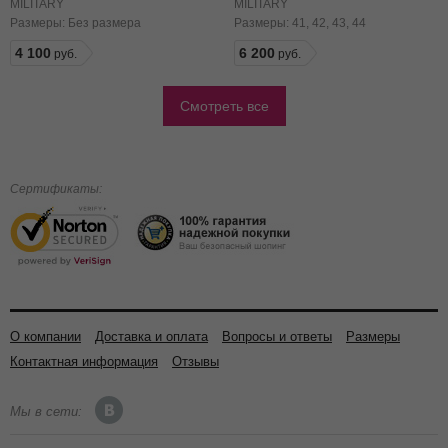
черная цифра
MILITARY
MILITARY
Размеры:
Без размера
Размеры:
41
42
43
44
4 100
6 200
Смотреть все
Сертификаты:
О компании
Доставка и оплата
Вопросы и ответы
Размеры
Контактная информация
Отзывы
Мы в сети: