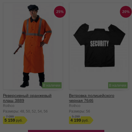
25%
20%
В наличии
В наличии
Реверсивный оранжевый
Ветровка полицейского
плащ 3889
черная 7646
Rothco
Rothco
Размеры:
48
50
52
54
56
Размеры:
56
7 099
5 299
5 159
4 199