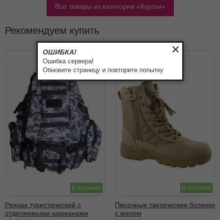
Все товары из категории
Куртки
Рекомендуем купить
ОШИБКА!
Ошибка сервера!
Обновите страницу и повторите попытку
В наличии
В наличии
Рюкзак туристический с
Песочные тактические ботинки
отделяемыми карманами
с мехом