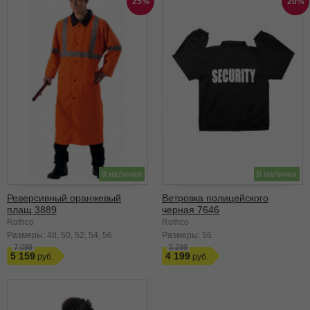
25%
20%
В наличии
В наличии
Реверсивный оранжевый
Ветровка полицейского
плащ 3889
черная 7646
Rothco
Rothco
Размеры:
48
50
52
54
56
Размеры:
56
7 099
5 299
5 159
4 199