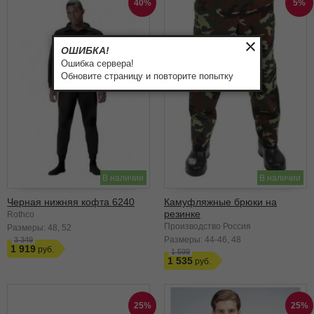
40%
5%
ОШИБКА!
Ошибка сервера!
Обновите страницу и повторите попытку
В наличии
В наличии
Черная нижняя кофта 6240
Камуфляжные брюки на
резинке
Rothco
Производство Россия
Размеры:
48
52
Размеры:
44-46
48
3 349
1 919
1 599
1 535
25%
25%