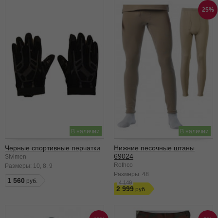
25%
В наличии
В наличии
Черные спортивные перчатки
Нижние песочные штаны
69024
Sivimen
Rothco
Размеры:
10
8
9
Размеры:
48
1 560
4 149
2 999