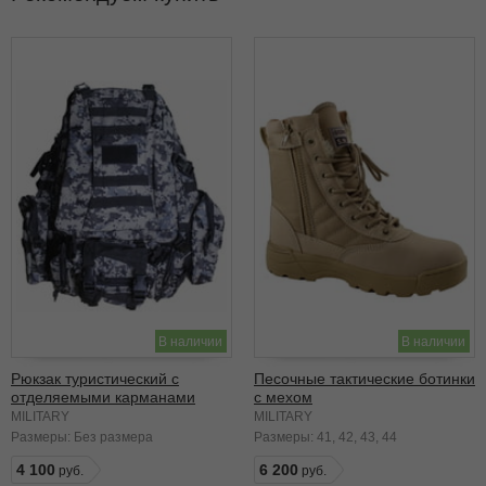
В наличии
В наличии
Рюкзак туристический с
Песочные тактические ботинки
отделяемыми карманами
с мехом
черная цифра
MILITARY
MILITARY
Размеры:
Без размера
Размеры:
41
42
43
44
4 100
6 200