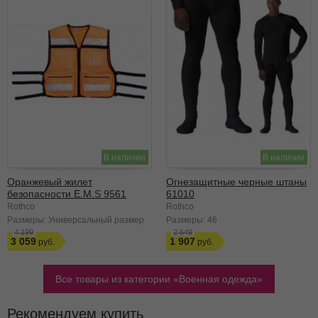
В наличии
В наличии
Оранжевый жилет
Огнезащитные черные штаны
безопасности E.M.S 9561
61010
Rothco
Rothco
Размеры:
Универсальный размер
Размеры:
46
4 199
2 649
3 059
1 907
Все товары из категории
Военная одежда
Рекомендуем купить