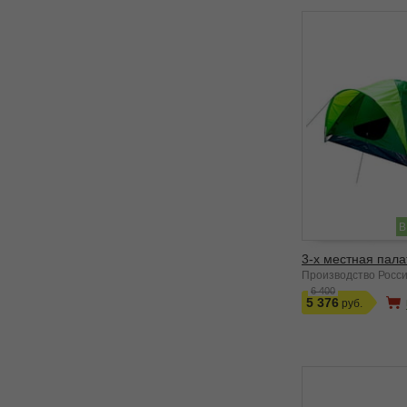
В
3-х местная палат
Производство Росс
6 400
5 376