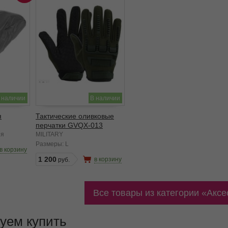
 наличии
В наличии
я
Тактические оливковые
перчатки GVQX-013
ия
MILITARY
Размеры:
L
в корзину
1 200
в корзину
Все товары из категории
Аксе
уем купить