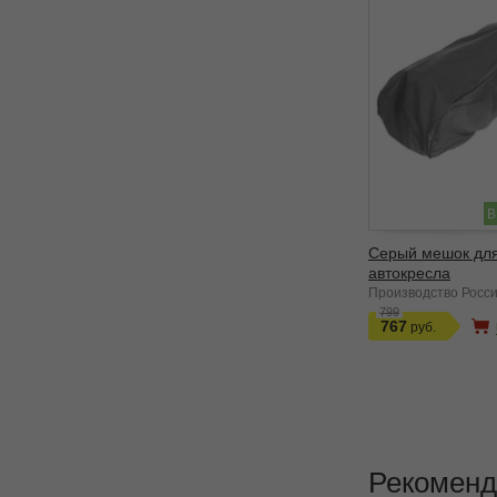
В
Серый мешок дл
автокресла
Производство Росс
799
767
Рекоменд