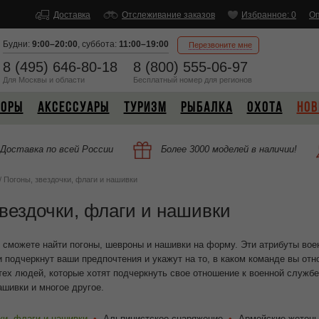
Доставка
Отслеживание заказов
Избранное: 0
Оп
Будни:
9:00–20:00
,
суббота:
11:00–19:00
Перезвоните мне
8 (495) 646-80-18
8 (800) 555-06-97
Для Москвы и области
Бесплатный
номер
для регионов
БОРЫ
АКСЕССУАРЫ
ТУРИЗМ
РЫБАЛКА
ОХОТА
НОВ
Доставка по всей России
Более 3000 моделей в наличии!
/
Погоны, звездочки, флаги и нашивки
звездочки, флаги и нашивки
 сможете найти погоны, шевроны и нашивки на форму. Эти атрибуты во
и подчеркнут ваши предпочтения и укажут на то, в каком команде вы от
тех людей, которые хотят подчеркнуть свое отношение к военной службе
ашивки и многое другое.
ки, флаги и нашивки
Альпинистское снаряжение
Армейские жетоны