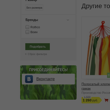
Другие т
Без размера
Бренды
Rothco
Воин
Подобрать
Сброс фильтра
В
Вконтакте
Полосатый хлоп
гамак
Производство Росс
1 500
1 260