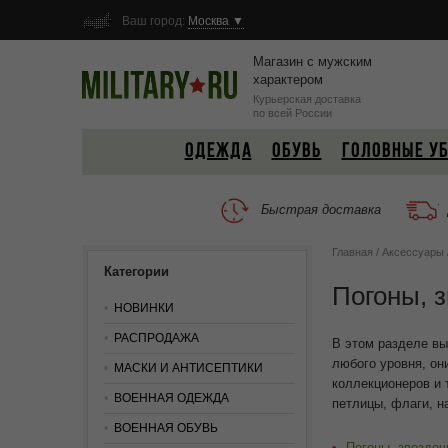
Ваш город:
Москва ▼
Магазин с мужским
характером
Курьерская доставка
по всей России
ОДЕЖДА
ОБУВЬ
ГОЛОВНЫЕ У
Быстрая доставка
Главная
/
Аксессуары
Категории
Погоны, 
НОВИНКИ
РАСПРОДАЖА
В этом разделе вы
любого уровня, он
МАСКИ И АНТИСЕПТИКИ
коллекционеров и 
ВОЕННАЯ ОДЕЖДА
петлицы, флаги, н
ВОЕННАЯ ОБУВЬ
Погоны, звездоч