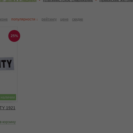
изне
популярности ↓
рейтингу
цене
скидке
25%
 наличии
TY 1921
в корзину