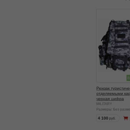
В
Рюкзак туристиче
отделяемыми ка
черная цифра
MILITARY
Размеры:
Без разм
4 100