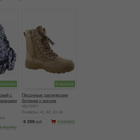
 наличии
В наличии
ский с
Песочные тактические
рманами
ботинки с мехом
MILITARY
Размеры:
41
42
43
44
ера
6 200
в корзину
в корзину