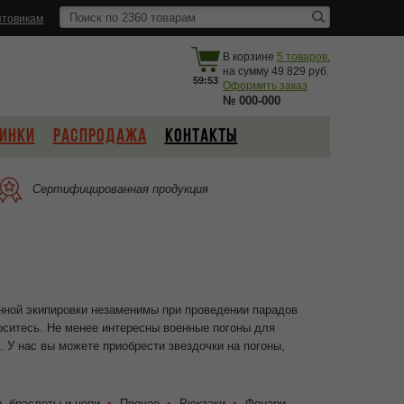
товикам
В корзине
5
товаров
,
на сумму
49 829
59:53
Оформить заказ
№
000-000
ИНКИ
РАСПРОДАЖА
КОНТАКТЫ
Сертифицированная продукция
енной экипировки незаменимы при проведении парадов
носитесь. Не менее интересны военные погоны для
. У нас вы можете приобрести звездочки на погоны,
, браслеты и цепи
Прочее
Рюкзаки
Фонари