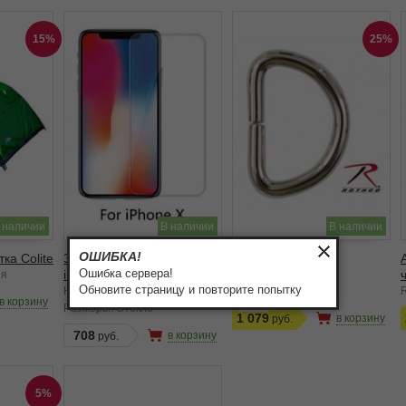
15%
25%
 наличии
В наличии
В наличии
ОШИБКА!
ка Colite
Защитное стекло для
Универсальное
Ошибка сервера!
iPhone X / ХS
полукольцо 25 шт
ия
Обновите страницу и повторите попытку
HICUTE
Rothco
в корзину
1 449
Размеры:
Стекло
1 079
в корзину
708
в корзину
5%