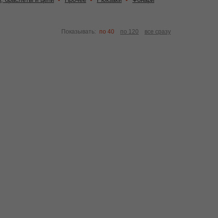
Показывать:
по 40
по 120
все сразу