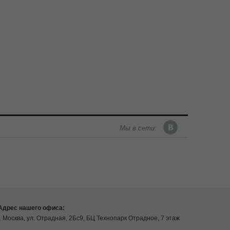
Мы в сети:
Адрес нашего офиса:
г. Москва, ул. Отрадная, 2Бс9, БЦ Технопарк Отрадное, 7 этаж