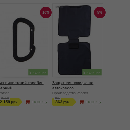
10%
5%
В наличии
В наличии
Альпинистский карабин
Защитная накидка на
черный
автокресло
Rothco
Производство Россия
2 399
899
2 159
863
в корзину
в корзину