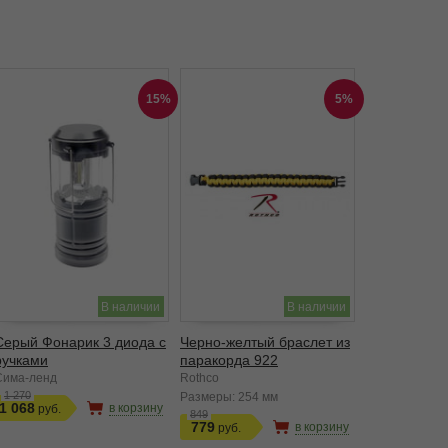
15%
5%
В наличии
В наличии
Серый Фонарик 3 диода с
Черно-желтый браслет из
ручками
паракорда 922
Сима-ленд
Rothco
1 270
Размеры:
254 мм
1 068
в корзину
849
779
в корзину