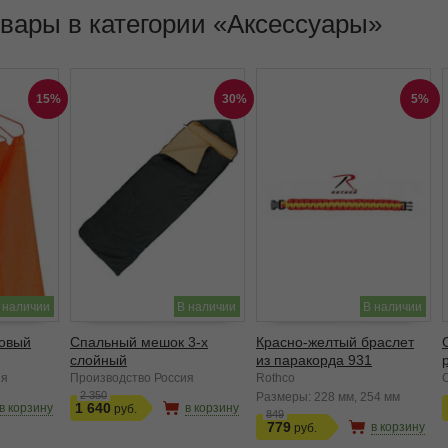
овары в категории
Аксессуары
15%
30%
5%
 наличии
В наличии
В наличии
ковый
Спальный мешок 3-х
Красно-желтый браслет
слойный
из паракорда 931
ия
Производство Россия
Rothco
2 350
Размеры:
228 мм
254 мм
1 640
в корзину
в корзину
849
779
в корзину