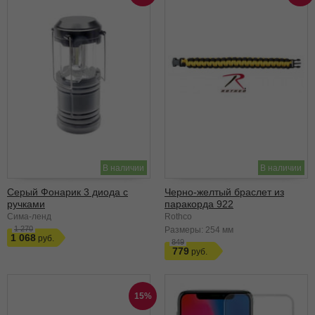
В наличии
В наличии
Серый Фонарик 3 диода с
Черно-желтый браслет из
ручками
паракорда 922
Сима-ленд
Rothco
1 270
Размеры:
254 мм
1 068
849
779
15%