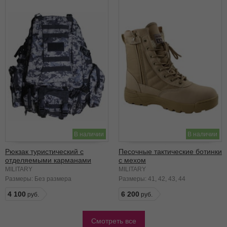
В наличии
В наличии
Рюкзак туристический с
Песочные тактические ботинки
отделяемыми карманами
с мехом
черная цифра
MILITARY
MILITARY
Размеры:
Без размера
Размеры:
41
42
43
44
4 100
6 200
Смотреть все