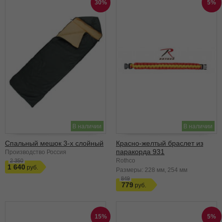
30%
5%
В наличии
В наличии
Спальный мешок 3-х слойный
Красно-желтый браслет из
паракорда 931
Производство Россия
Rothco
2 350
1 640
Размеры:
228 мм
254 мм
849
779
15%
5%