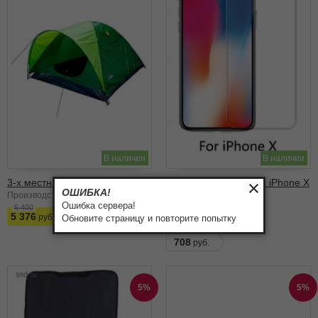
В наличии
В наличии
3-х местная палатка Colite
Защитное стекло для iPhone X
ОШИБКА!
/ ХS
Производство Россия
Ошибка сервера!
HICUTE
6 400
5 376
Обновите страницу и повторите попытку
Размеры:
Стекло
708
5%
5%