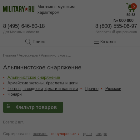
5
Магазин с мужским
характером
59:53
№
000-000
8 (495) 646-80-18
8 (800) 555-06-97
Для Москвы и области
Бесплатный
для регионов
Поиск
Каталог
Главная
/
Аксессуары
/
Альпинистское снаряжение
Альпинистское снаряжение
Альпинистское снаряжение
Армейские жетоны, браслеты и цепи
Погоны, звездочки, флаги и нашивки
Прочее
Рюкзаки
Фонари
Фильтр товаров
Всего: 2 шт.
Сортировка по:
новизне
популярности ↓
цене
скидке