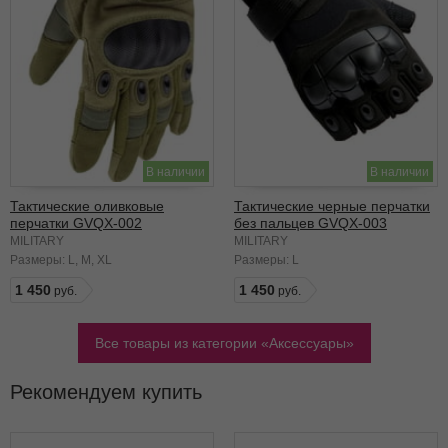
В наличии
В наличии
Тактические оливковые
Тактические черные перчатки
перчатки GVQX-002
без пальцев GVQX-003
MILITARY
MILITARY
Размеры:
L
M
XL
Размеры:
L
1 450
1 450
Все товары из категории
Аксессуары
Рекомендуем купить