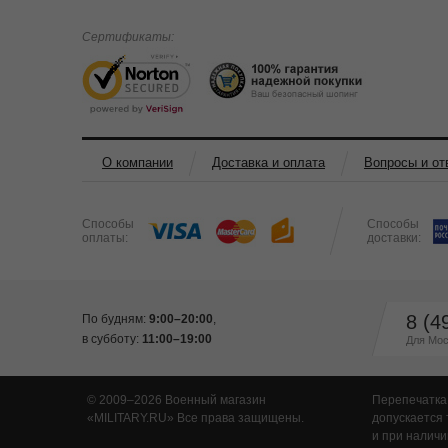
Сертификаты:
О компании
Доставка и оплата
Вопросы и от
Способы
Способы
оплаты:
доставки:
8 (4
По будням:
9:00–20:00
,
в субботу:
11:00–19:00
Для Мос
© 2009–2026 Военный магазин
Перепечатка
MILITARY.RU
Все права защищены.
допускается 
и при наличи