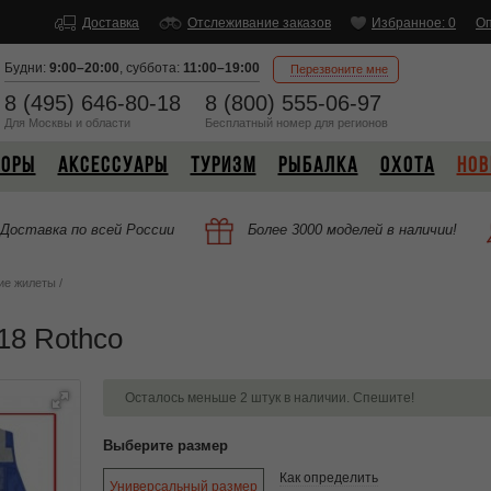
Доставка
Отслеживание заказов
Избранное: 0
Оп
Будни:
9:00–20:00
,
суббота:
11:00–19:00
Перезвоните мне
8 (495) 646-80-18
8 (800) 555-06-97
Для Москвы и области
Бесплатный
номер
для регионов
БОРЫ
АКСЕССУАРЫ
ТУРИЗМ
РЫБАЛКА
ОХОТА
НОВ
Доставка по всей России
Более 3000 моделей в наличии!
ие жилеты
/
18 Rothco
Осталось меньше 2 штук в наличии. Спешите!
Выберите размер
Как определить
Универсальный размер