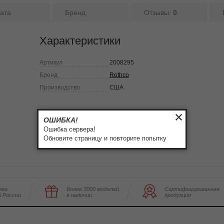
ата
Бренд
Отзывы:
0
Характеристики
Артикул
2008295
Бренд
Rothco
Производство
США
ОШИБКА!
Ошибка сервера!
Обновите страницу и повторите попытку
вка
Более 3000 моделей
Сертифицированная
й России
в наличии
продукция