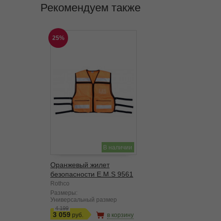
Рекомендуем также
25%
В наличии
Оранжевый жилет
безопасности E.M.S 9561
Rothco
Размеры:
Универсальный размер
4 199
3 059
в корзину