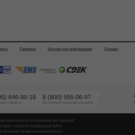
веты
Размеры
Контактная информация
Отзывы
95) 646-80-18
8 (800) 555-06-97
квы и области
Бесплатный номер для регионов
 материалов и использование фотографий
только с согласия владельцев сайта
и активной ссылки на www.military.ru