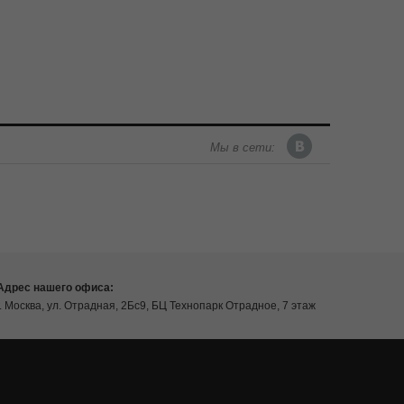
Мы в сети:
Адрес нашего офиса:
г. Москва, ул. Отрадная, 2Бс9, БЦ Технопарк Отрадное, 7 этаж