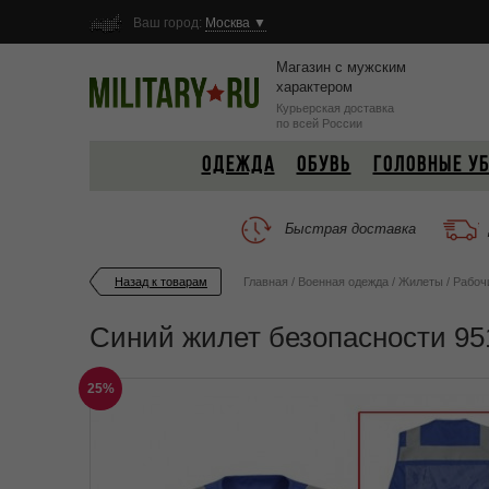
Ваш город:
Москва ▼
Магазин с мужским
характером
Курьерская доставка
по всей России
ОДЕЖДА
ОБУВЬ
ГОЛОВНЫЕ У
Быстрая доставка
Назад к товарам
Главная
/
Военная одежда
/
Жилеты
/
Рабоч
Синий жилет безопасности 95
25%