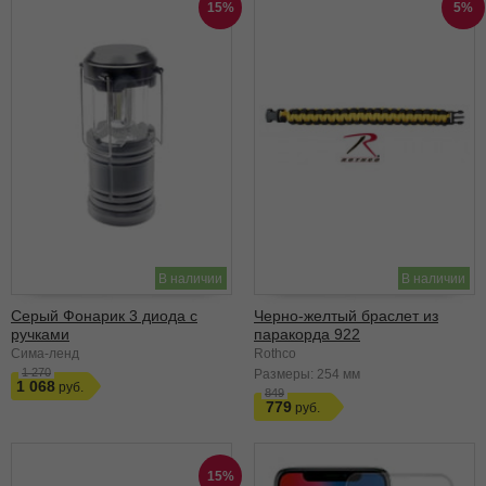
15%
5%
В наличии
В наличии
Серый Фонарик 3 диода с
Черно-желтый браслет из
ручками
паракорда 922
Сима-ленд
Rothco
1 270
Размеры:
254 мм
1 068
849
779
15%