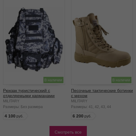
В наличии
В наличии
Рюкзак туристический с
Песочные тактические ботинки
отделяемыми карманами
с мехом
черная цифра
MILITARY
MILITARY
Размеры:
Без размера
Размеры:
41
42
43
44
4 100
6 200
Смотреть все