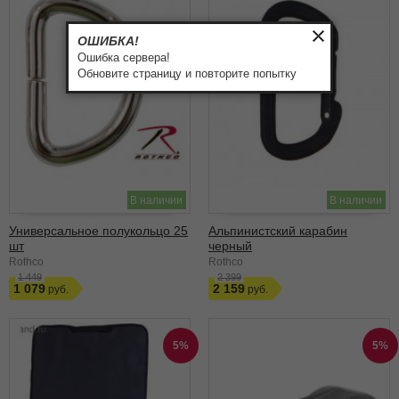
ОШИБКА!
Ошибка сервера!
Обновите страницу и повторите попытку
В наличии
В наличии
Универсальное полукольцо 25
Альпинистский карабин
шт
черный
Rothco
Rothco
1 449
2 399
1 079
2 159
5%
5%