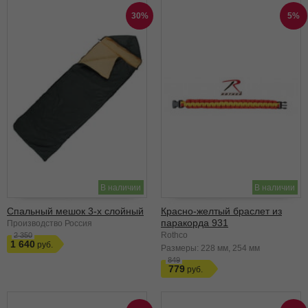
30%
5%
В наличии
В наличии
Спальный мешок 3-х слойный
Красно-желтый браслет из
паракорда 931
Производство Россия
Rothco
2 350
1 640
Размеры:
228 мм
254 мм
849
779