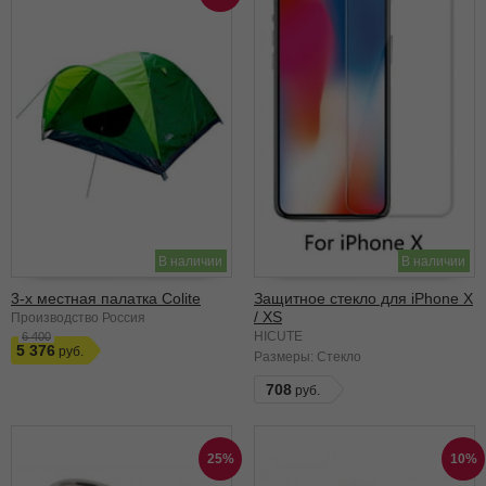
В наличии
В наличии
3-х местная палатка Colite
Защитное стекло для iPhone X
/ ХS
Производство Россия
HICUTE
6 400
5 376
Размеры:
Стекло
708
25%
10%