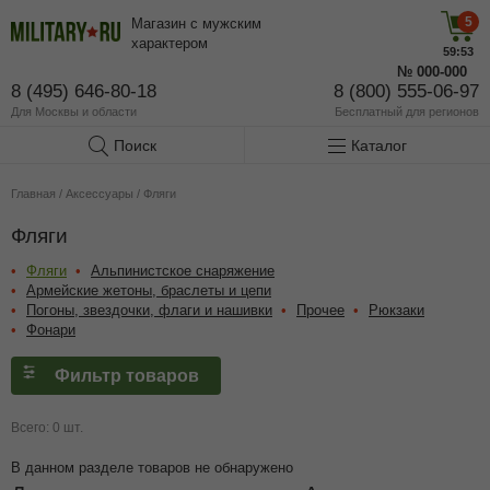
5
Магазин с мужским
характером
59:53
№
000-000
8 (495) 646-80-18
8 (800) 555-06-97
Для Москвы и области
Бесплатный
для регионов
Поиск
Каталог
Главная
/
Аксессуары
/
Фляги
Фляги
Фляги
Альпинистское снаряжение
Армейские жетоны, браслеты и цепи
Погоны, звездочки, флаги и нашивки
Прочее
Рюкзаки
Фонари
Фильтр товаров
Всего: 0 шт.
В данном разделе товаров не обнаружено