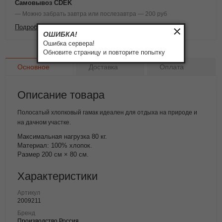
Самовывоз CDEK
— Можно забрать завтра или послезавтра — 200 руб
Подробнее о доставке и оплате
ОШИБКА!
Ошибка сервера!
Обновите страницу и повторите попытку
Основное
Доставка
Оплата
Описание товара
Полосатый хлопковый гамак идеален для отдыха на природе и
на дачном участке.
Максимальная нагрузка 80 кг.
Материал: 100% хлопок.
Размер 200 см × 80 см.
Характеристики
Артикул
2009211
Бренд
Производство Россия