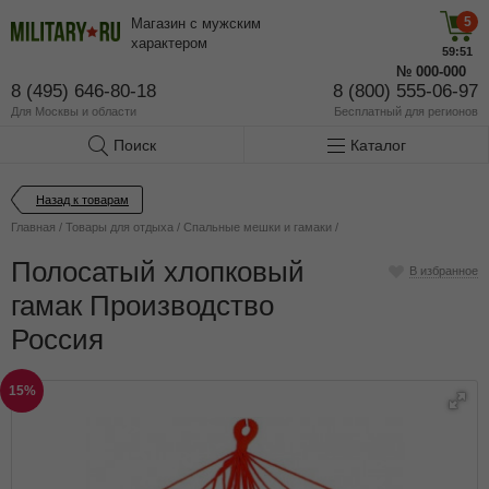
5
Магазин с мужским
характером
59:51
№
000-000
8 (495) 646-80-18
8 (800) 555-06-97
Для Москвы и области
Бесплатный
для регионов
Поиск
Каталог
Назад к товарам
Главная
/
Товары для отдыха
/
Спальные мешки и гамаки
/
Полосатый хлопковый
В избранное
гамак Производство
Россия
15%