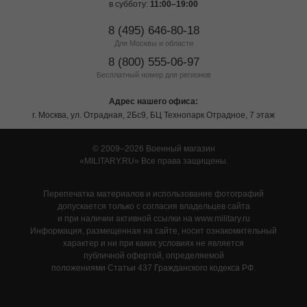
в субботу:
11:00–19:00
8 (495) 646-80-18
Для Москвы и области
8 (800) 555-06-97
Бесплатный номер для регионов
Адрес нашего офиса:
г. Москва, ул. Отрадная, 2Бс9, БЦ Технопарк Отрадное, 7 этаж
© 2009–2026 Военный магазин
MILITARY.RU
Все права защищены.
Перепечатка материалов и использование фотографий
допускается только с согласия владельцев сайта
и при наличии активной ссылки на www.military.ru
Информация, размещенная на сайте, носит ознакомительный
характер и ни при каких условиях не является
публичной офертой, определяемой
положениями Статьи 437 Гражданского кодекса РФ.