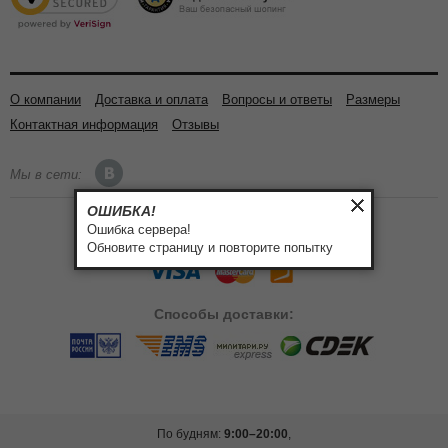
О компании
Доставка и оплата
Вопросы и ответы
Размеры
Контактная информация
Отзывы
Мы в сети:
ОШИБКА!
Ошибка сервера!
Способы
оплаты:
Обновите страницу и повторите попытку
Способы
доставки:
По будням:
9:00–20:00
,