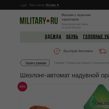
Ваш город:
Москва ▼
Магазин с мужским
характером
Курьерская доставка
по всей России
ОДЕЖДА
ОБУВЬ
ГОЛОВНЫЕ У
Быстрая доставка
Назад к товарам
Главная
/
Товары для отдыха
/
Спальные ме
Шезлонг-автомат надувной о
15%