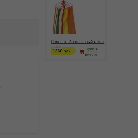
Полосатый хлопковый гамак
1500
купить
1260
руб.
вместе
уб