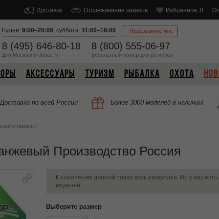
Доставка
Отслеживание заказов
Избранное: 0
Оп
Будни:
9:00–20:00
,
суббота:
11:00–19:00
Перезвоните мне
8 (495) 646-80-18
8 (800) 555-06-97
Для Москвы и области
Бесплатный
номер
для регионов
БОРЫ
АКСЕССУАРЫ
ТУРИЗМ
РЫБАЛКА
ОХОТА
НОВ
Доставка по всей России
Более 3000 моделей в наличии!
шки и гамаки
/
ранжевый Производство Россия
К сожалению данный товар весь раскуплен. Но у нас есть
моделей!
Выберите размер