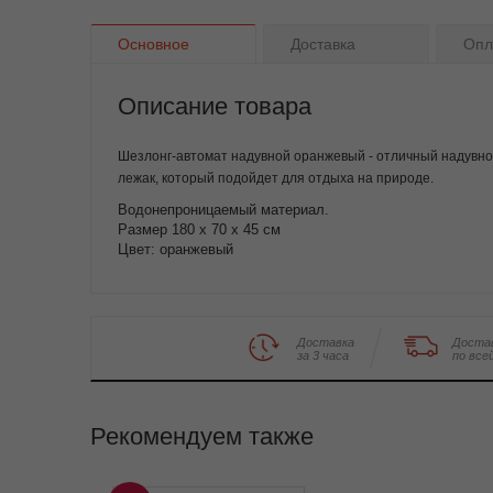
Основное
Доставка
Опл
Описание товара
Шезлонг-автомат надувной оранжевый - отличный надувн
лежак, который подойдет для отдыха на природе.
Водонепроницаемый материал.
Размер 180 х 70 х 45 см
Цвет: оранжевый
Доставка
Доста
за 3 часа
по все
Рекомендуем также