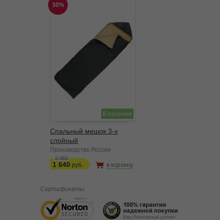
30%
В наличии
Спальный мешок 3-х
слойный
Производство Россия
2 350
1 640
в корзину
Сертификаты: