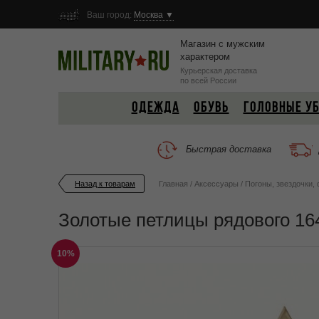
Ваш город:
Москва ▼
Магазин с мужским
характером
Курьерская доставка
по всей России
ОДЕЖДА
ОБУВЬ
ГОЛОВНЫЕ У
Быстрая доставка
Назад к товарам
Главная
/
Аксессуары
/
Погоны, звездочки,
Золотые петлицы рядового 16
10%