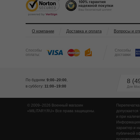
О компании
Доставка и оплата
Вопросы и от
Способы
Способы
оплаты:
доставки:
8 (4
По будням:
9:00–20:00
,
в субботу:
11:00–19:00
Для Мос
© 2009–2026 Военный магазин
Перепечатка
MILITARY.RU
Все права защищены.
допускается 
и при наличи
Информация,
характер и н
публичной о
положениями