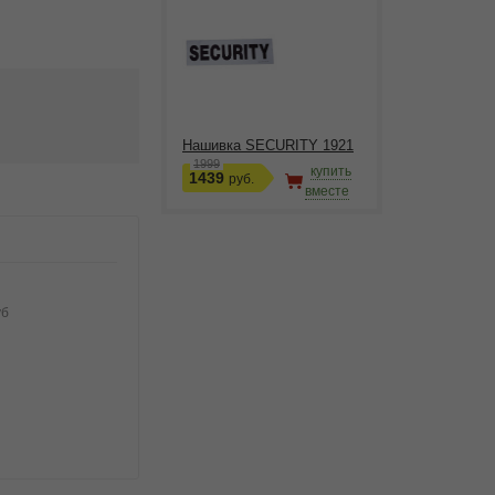
Нашивка SECURITY 1921
1999
купить
1439
руб.
вместе
уб