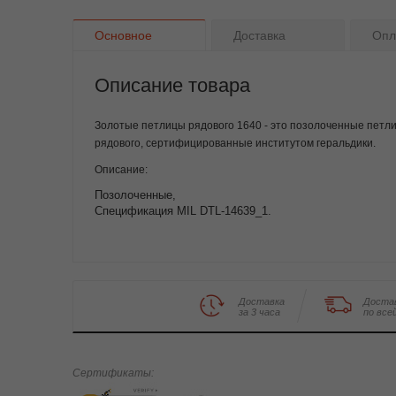
Основное
Доставка
Опл
Описание товара
Золотые петлицы рядового 1640 - это позолоченные петл
рядового, сертифицированные институтом геральдики.
Описание:
Позолоченные,
Спецификация MIL DTL-14639_1.
Доставка
Доста
за 3 часа
по все
Сертификаты: