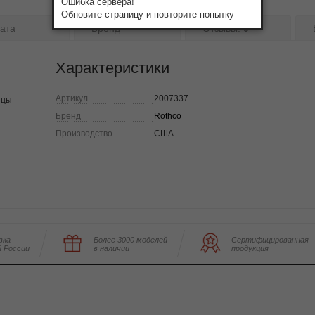
Ошибка сервера!
Обновите страницу и повторите попытку
ата
Бренд
Отзывы:
0
Характеристики
Артикул
2007337
ицы
Бренд
Rothco
Производство
США
вка
Более 3000 моделей
Сертифицированная
й России
в наличии
продукция