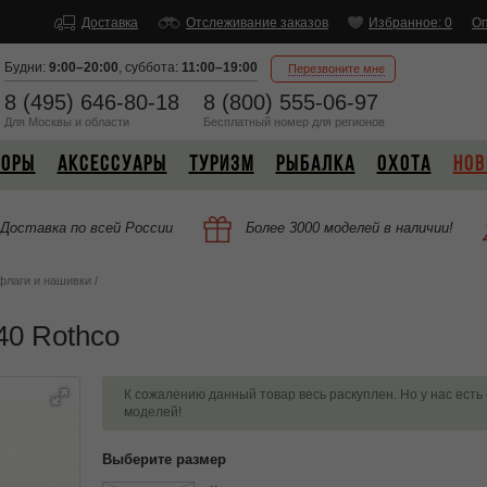
Доставка
Отслеживание заказов
Избранное: 0
Оп
Будни:
9:00–20:00
,
суббота:
11:00–19:00
Перезвоните мне
8 (495) 646-80-18
8 (800) 555-06-97
Для Москвы и области
Бесплатный
номер
для регионов
БОРЫ
АКСЕССУАРЫ
ТУРИЗМ
РЫБАЛКА
ОХОТА
НОВ
Доставка по всей России
Более 3000 моделей в наличии!
 флаги и нашивки
/
40 Rothco
К сожалению данный товар весь раскуплен. Но у нас есть
моделей!
Выберите размер