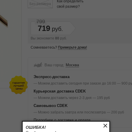
Как определить
Без размера
свой размер?
799
719
Вы экономите
80
руб.
Сомневаетесь?
Примерьте дома!
Ваш город:
Москва
Экспресс-доставка
— Можем доставить сегодня при заказе до 16:00 — 900 р
Курьерская доставка CDEK
— Можем доставить через 2-3 дня — 195 руб
Самовывоз CDEK
— Можно забрать завтра или послезавтра — 200 руб
Подробнее о доставке и оплате
ОШИБКА!