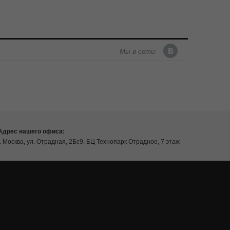
Мы в сети:
Адрес нашего офиса:
г. Москва, ул. Отрадная, 2Бс9, БЦ Технопарк Отрадное, 7 этаж