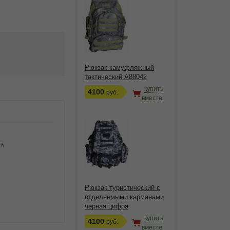
Рюкзак камуфляжный
тактический A88042
купить
4100
руб.
вместе
уб
Рюкзак туристический с
отделяемыми карманами
черная цифра
купить
4100
руб.
вместе