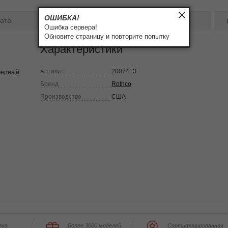
ОШИБКА!
ата
Бренд
Отзывы:
0
Ошибка сервера!
Обновите страницу и повторите попытку
Характеристики
Артикул
2007413
 черный
Бренд
Rothco
Производство
США
вка
Более 3000 моделей
Сертифицированная