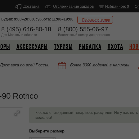
Доставка
Отслеживание заказов
Избранное: 0
Оп
Будни:
9:00–20:00
,
суббота:
11:00–19:00
Перезвоните мне
8 (495) 646-80-18
8 (800) 555-06-97
Для Москвы и области
Бесплатный
номер
для регионов
БОРЫ
АКСЕССУАРЫ
ТУРИЗМ
РЫБАЛКА
ОХОТА
НОВ
Доставка по всей России
Более 3000 моделей в наличии!
90 Rothco
К сожалению данный товар весь раскуплен. Но у нас есть
моделей!
Выберите размер