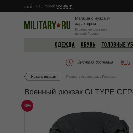
Ваш город:
Москва ▼
Магазин с мужским
характером
Курьерская доставка
по всей России
ОДЕЖДА
ОБУВЬ
ГОЛОВНЫЕ У
Быстрая доставка
Назад к товарам
Главная
/
Аксессуары
/
Рюкзаки
/
Военный рюкзак GI TYPE CFP-
40%