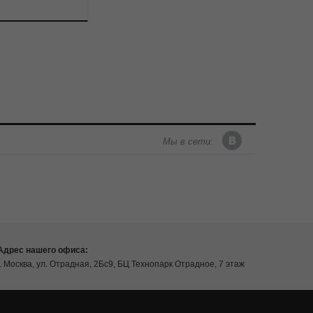
Мы в сети:
Адрес нашего офиса:
г. Москва, ул. Отрадная, 2Бс9, БЦ Технопарк Отрадное, 7 этаж