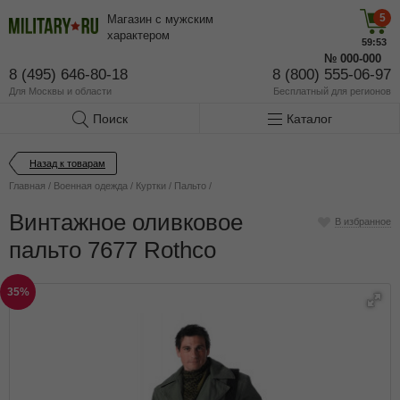
5
Магазин с мужским
характером
59:53
№
000-000
8 (495) 646-80-18
8 (800) 555-06-97
Для Москвы и области
Бесплатный
для регионов
Поиск
Каталог
Назад к товарам
Главная
/
Военная одежда
/
Куртки
/
Пальто
/
Винтажное оливковое
В избранное
пальто 7677 Rothco
35%