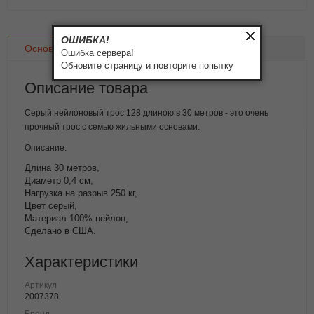
ОШИБКА!
Основное
Доставка
Оплата
Ошибка сервера!
Обновите страницу и повторите попытку
Описание товара
Серый нейлоновый трос 128 длиною в 30 метров - это очень
прочный трос с семью жильными основами.
Описание:
Длина 30 метров,
Диаметр 0,4 см,
Нагрузка на разрыв 250 кг,
Цвет серый,
Материал 100% нейлон,
Сделано в США.
Характеристики
Артикул
2007378