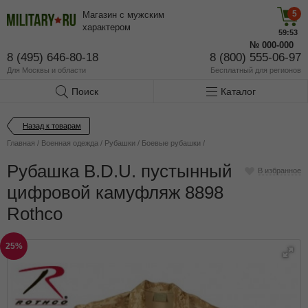
5
Магазин с мужским
характером
59:52
№
000-000
8 (495) 646-80-18
8 (800) 555-06-97
Для Москвы и области
Бесплатный
для регионов
Поиск
Каталог
Назад к товарам
Главная
/
Военная одежда
/
Рубашки
/
Боевые рубашки
/
Рубашка B.D.U. пустынный
В избранное
цифровой камуфляж 8898
Rothco
25%