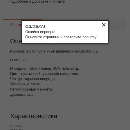
Подробнее о доставке и оплате
Основное
Доставка
Оплата
ОШИБКА!
Ошибка сервера!
Обновите страницу и повторите попытку
Описание товара
Рубашка B.D.U. пустынный цифровой камуфляж 8898.
Описание:
Материал: 55% хлопок, 45% полиэстр,
Цвет: пустынный цифровой камуфляж,
Четыре кармана спереди,
Усиленные локти,
Регулируемые манжеты,
Двойные швы.
Характеристики
Артикул