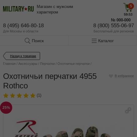
5
Магазин с мужским
характером
59:53
№
000-000
8 (495) 646-80-18
8 (800) 555-06-97
Для Москвы и области
Бесплатный
для регионов
Поиск
Каталог
Назад к товарам
Главная
/
Аксессуары
/
Перчатки
/
Охотничьи перчатки
/
Охотничьи перчатки 4955
В избранное
Rothco
(1)
25%