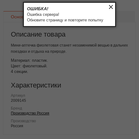
ОШИБКА!
Ошибка сервера!
Основное
Доставка
Оплата
Обновите страницу и повторите попытку
Описание товара
Мини-аптечка фиолетовая станет незаменимой вещью в дальних
поездках и отдыха на природе.
Материал: пластик.
Цвет: фиолетовый.
4 секции.
Характеристики
Артикул
2009145
Бренд
Производство Россия
Производство
Россия