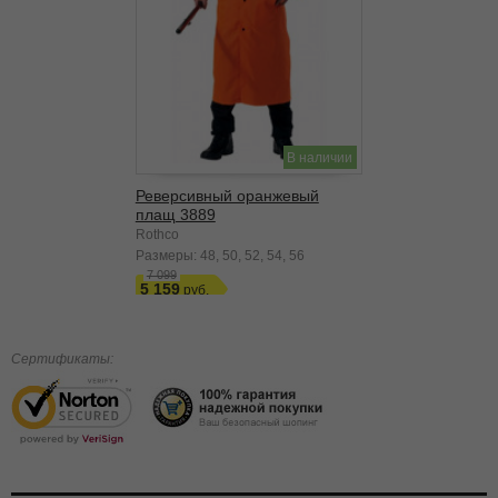
В наличии
Реверсивный оранжевый
плащ 3889
Rothco
Размеры:
48
50
52
54
56
7 099
5 159
Сертификаты: