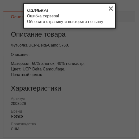
ОШИБКА!
Ошибка сервера!
Основное
Доставка
Оплата
Обновите страницу и повторите попытку
Описание товара
Футболка UCP-Delta-Camo 5760.
Описание:
Материал: 60% хлопок, 40% полиэстр,
Цвет: UCP Delta Camouflage,
Печатный ярлык.
Характеристики
Артикул
2008526
Бренд
Rothco
Производство
США