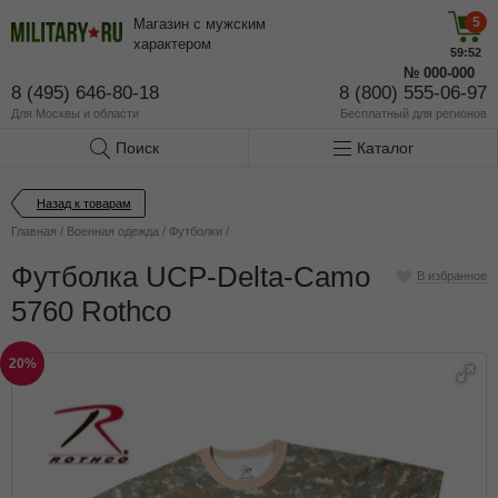
5
Магазин с мужским
характером
59:52
№
000-000
8 (495) 646-80-18
8 (800) 555-06-97
Для Москвы и области
Бесплатный
для регионов
Поиск
Каталог
Назад к товарам
Главная
/
Военная одежда
/
Футболки
/
Футболка UCP-Delta-Camo
В избранное
5760 Rothco
20%