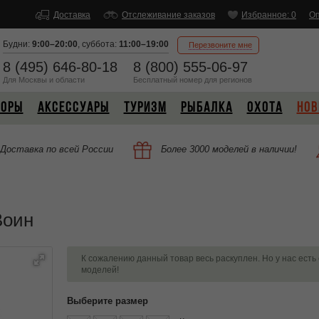
Доставка
Отслеживание заказов
Избранное: 0
Оп
Будни:
9:00–20:00
,
суббота:
11:00–19:00
Перезвоните мне
8 (495) 646-80-18
8 (800) 555-06-97
Для Москвы и области
Бесплатный
номер
для регионов
БОРЫ
АКСЕССУАРЫ
ТУРИЗМ
РЫБАЛКА
ОХОТА
НОВ
Доставка по всей России
Более 3000 моделей в наличии!
Воин
К сожалению данный товар весь раскуплен. Но у нас есть
моделей!
Выберите размер