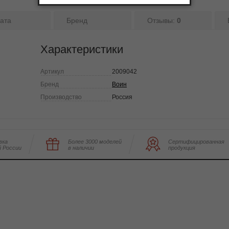
ата
Бренд
Отзывы:
0
Характеристики
Артикул
2009042
Бренд
Воин
Производство
Россия
вка
Более 3000 моделей
Сертифицированная
й России
в наличии
продукция