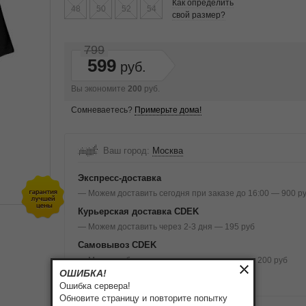
Как определить
48
50
52
54
свой размер?
799
599
Вы экономите
200
руб.
Сомневаетесь?
Примерьте дома!
Ваш город:
Москва
Экспресс-доставка
— Можем доставить сегодня при заказе до 16:00 — 900 р
Курьерская доставка CDEK
— Можем доставить через 2-3 дня — 195 руб
Самовывоз CDEK
— Можно забрать завтра или послезавтра — 200 руб
ОШИБКА!
Подробнее о доставке и оплате
Ошибка сервера!
Обновите страницу и повторите попытку