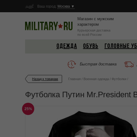
Ваш город:
Москва ▼
Магазин с мужским
характером
Курьерская доставка
по всей России
ОДЕЖДА
ОБУВЬ
ГОЛОВНЫЕ У
Быстрая доставка
Назад к товарам
Главная
/
Военная одежда
/
Футболки
/
Футболка Путин Mr.President 
25%