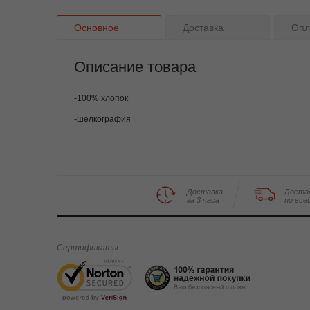
Основное
Доставка
Опл
Описание товара
-100% хлопок
-шелкография
Доставка
Доста
за 3 часа
по все
Сертификаты: