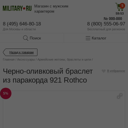
5
Магазин с мужским
характером
59:53
№
000-000
8 (495) 646-80-18
8 (800) 555-06-97
Для Москвы и области
Бесплатный
для регионов
Поиск
Каталог
Назад к товарам
Главная
/
Аксессуары
/
Армейские жетоны, браслеты и цепи
/
Черно-оливковый браслет
В избранное
из паракорда 921 Rothco
5%