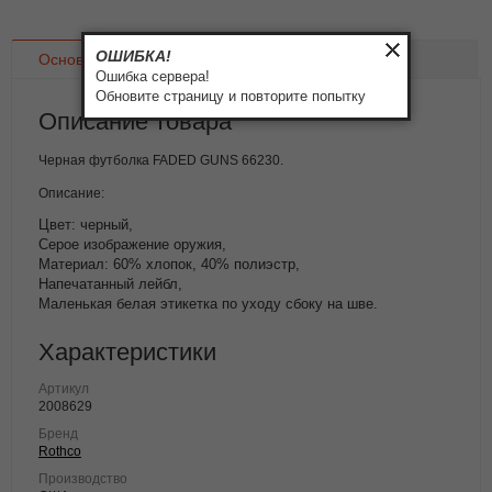
ОШИБКА!
Основное
Доставка
Оплата
Ошибка сервера!
Обновите страницу и повторите попытку
Описание товара
Черная футболка FADED GUNS 66230.
Описание:
Цвет: черный,
Серое изображение оружия,
Материал: 60% хлопок, 40% полиэстр,
Напечатанный лейбл,
Маленькая белая этикетка по уходу сбоку на шве.
Характеристики
Артикул
2008629
Бренд
Rothco
Производство