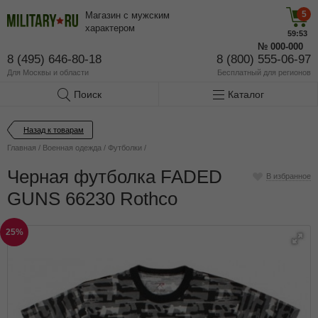
5
Магазин с мужским
характером
59:53
№
000-000
8 (495) 646-80-18
8 (800) 555-06-97
Для Москвы и области
Бесплатный
для регионов
Поиск
Каталог
Назад к товарам
Главная
/
Военная одежда
/
Футболки
/
Черная футболка FADED
В избранное
GUNS 66230 Rothco
25%