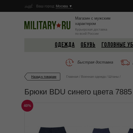
Ваш город:
Москва ▼
Магазин с мужским
характером
Курьерская доставка
по всей России
ОДЕЖДА
ОБУВЬ
ГОЛОВНЫЕ У
Быстрая доставка
Назад к товарам
Главная
/
Военная одежда
/
Штаны
/
Брюки BDU синего цвета 7885
40%