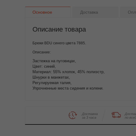
Основное
Доставка
Опл
Описание товара
Брюки BDU синего цвета 7885.
Описание:
Застежка на пуговицах,
Цвет: синий,
Материал: 55% хлопок, 45% полиэстр,
Шнурки в манжетах,
Регулируемая талия,
Упрочненные места сидения и колени.
Доставка
Доста
за 3 часа
по все