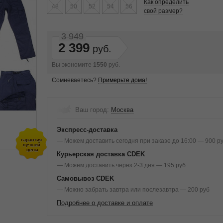
Как определить
48
50
52
54
56
свой размер?
3 949
2 399
Вы экономите
1550
руб.
Сомневаетесь?
Примерьте дома!
Ваш город:
Москва
Экспресс-доставка
— Можем доставить сегодня при заказе до 16:00 — 900 р
Курьерская доставка CDEK
— Можем доставить через 2-3 дня — 195 руб
Самовывоз CDEK
— Можно забрать завтра или послезавтра — 200 руб
Подробнее о доставке и оплате