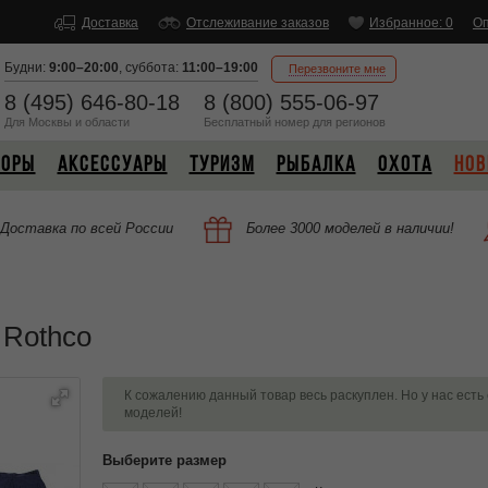
Доставка
Отслеживание заказов
Избранное: 0
Оп
Будни:
9:00–20:00
,
суббота:
11:00–19:00
Перезвоните мне
8 (495) 646-80-18
8 (800) 555-06-97
Для Москвы и области
Бесплатный
номер
для регионов
БОРЫ
АКСЕССУАРЫ
ТУРИЗМ
РЫБАЛКА
ОХОТА
НОВ
Доставка по всей России
Более 3000 моделей в наличии!
 Rothco
К сожалению данный товар весь раскуплен. Но у нас есть
моделей!
Выберите размер