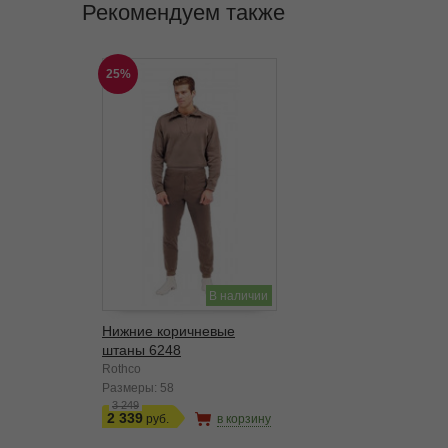
Рекомендуем также
25%
В наличии
Нижние коричневые
штаны 6248
Rothco
Размеры:
58
3 249
2 339
в корзину