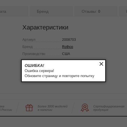
ата
Бренд
Отзывы:
0
Характеристики
Артикул
2008703
Бренд
Rothco
Производство
США
ОШИБКА!
Ошибка сервера!
Обновите страницу и повторите попытку
вка
Более 3000 моделей
Сертифицированная
й России
в наличии
продукция