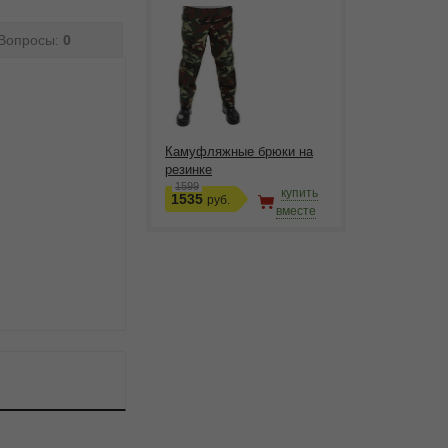
Вопросы:
0
Камуфляжные брюки на
резинке
1599
купить
1535
руб.
вместе