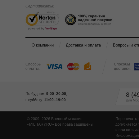
Сертификаты:
О компании
Доставка и оплата
Вопросы и от
Способы
Способы
оплаты:
доставки:
8 (4
По будням:
9:00–20:00
,
в субботу:
11:00–19:00
Для Мос
© 2009–2026 Военный магазин
Перепечатка
MILITARY.RU
Все права защищены.
допускается 
и при наличи
Информация,