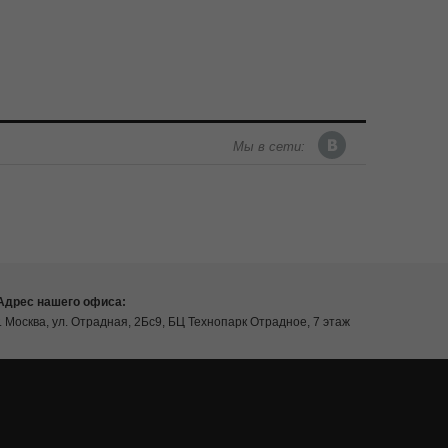
Мы в сети:
Адрес нашего офиса:
г. Москва, ул. Отрадная, 2Бс9, БЦ Технопарк Отрадное, 7 этаж