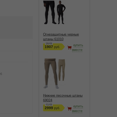
Огнезащитные черные
штаны 61010
2649
купить
1907
руб.
вместе
уб
Нижние песочные штаны
69024
4149
купить
2999
руб.
вместе