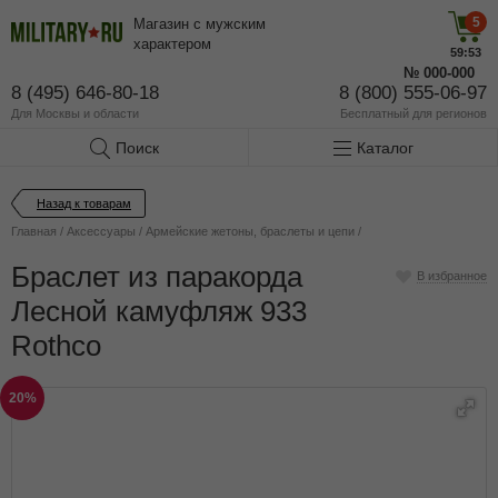
5
Магазин с мужским
характером
59:53
№
000-000
8 (495) 646-80-18
8 (800) 555-06-97
Для Москвы и области
Бесплатный
для регионов
Поиск
Каталог
Назад к товарам
Главная
/
Аксессуары
/
Армейские жетоны, браслеты и цепи
/
Браслет из паракорда
В избранное
Лесной камуфляж 933
Rothco
20%