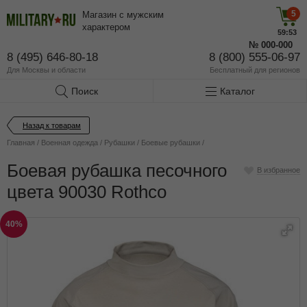
5
Магазин с мужским
характером
59:53
№
000-000
8 (495) 646-80-18
8 (800) 555-06-97
Для Москвы и области
Бесплатный
для регионов
Поиск
Каталог
Назад к товарам
Главная
/
Военная одежда
/
Рубашки
/
Боевые рубашки
/
Боевая рубашка песочного
В избранное
цвета 90030 Rothco
40%