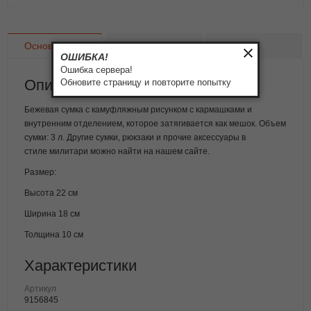
Основное
Доставка
Оплата
ОШИБКА!
Ошибка сервера!
Описание товара
Обновите страницу и повторите попытку
Бежевая сумка с камуфляжным рисунком с кармашками и
внутренним отделением, которое затягивается как мешок. Объем
сумки: 3 л. Другие сумки, рюкзаки и прочие аксессуары в
стиле милитари можно найти на нашем сайте.
Размер:
Высота 22 см
Ширина 18 см
Толщина 10 см
Характеристики
Артикул
9156845