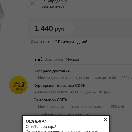
Как определить
56
свой размер?
1 440
Сомневаетесь?
Примерьте дома!
Ваш город:
Москва
Экспресс-доставка
— Можем доставить сегодня при заказе до 16:00 — 900 р
Курьерская доставка CDEK
— Можем доставить через 2-3 дня — 195 руб
Самовывоз CDEK
— Можно забрать завтра или послезавтра — 200 руб
Подробнее о доставке и оплате
ОШИБКА!
Ошибка сервера!
Обновите страницу и повторите попытку