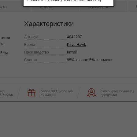
ата
Бренд
Отзывы:
0
Характеристики
Артикул
4048287
отинки
те.
Бренд
Pave Hawk
Производство
Китай
5 см,
Состав
95% хлопок, 5% спандекс
вка
Более 3000 моделей
Сертифицированная
й России
в наличии
продукция