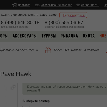
Доставка
Отслеживание заказов
Избранное: 0
Оп
Будни:
9:00–20:00
,
суббота:
11:00–19:00
Перезвоните мне
8 (495) 646-80-18
8 (800) 555-06-97
Для Москвы и области
Бесплатный
номер
для регионов
БОРЫ
АКСЕССУАРЫ
ТУРИЗМ
РЫБАЛКА
ОХОТА
НОВ
Доставка по всей России
Более 3000 моделей в наличии!
 Pave Hawk
К сожалению данный товар весь раскуплен. Но у нас есть
моделей!
Выберите размер