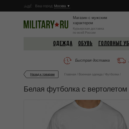
Ваш город:
Москва ▼
Магазин с мужским
характером
Курьерская доставка
по всей России
ОДЕЖДА
ОБУВЬ
ГОЛОВНЫЕ У
Быстрая доставка
Назад к товарам
Главная
/
Военная одежда
/
Футболки
/
Белая футболка с вертолетом