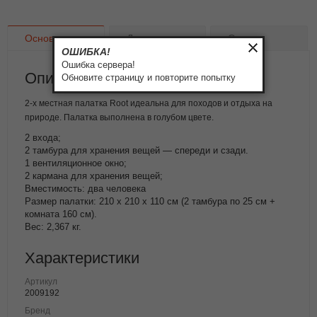
Основное
Доставка
Оплата
ОШИБКА!
Ошибка сервера!
Описание товара
Обновите страницу и повторите попытку
2-х местная палатка Root идеальна для походов и отдыха на
природе. Палатка выполнена в голубом цвете.
2 входа;
2 тамбура для хранения вещей — спереди и сзади.
1 вентиляционное окно;
2 кармана для хранения вещей;
Вместимость: два человека
Размер палатки: 210 x 210 x 110 см (2 тамбура по 25 см +
комната 160 см).
Вес: 2,367 кг.
Характеристики
Артикул
2009192
Бренд