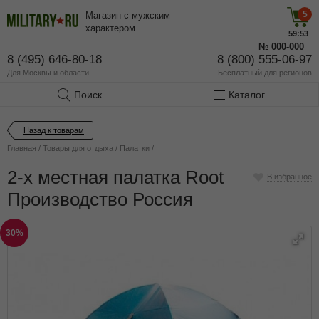
5
Магазин с мужским
характером
59:53
№
000-000
8 (495) 646-80-18
8 (800) 555-06-97
Для Москвы и области
Бесплатный
для регионов
Поиск
Каталог
Назад к товарам
Главная
/
Товары для отдыха
/
Палатки
/
2-х местная палатка Root
В избранное
Производство Россия
30%